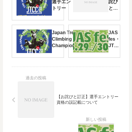
選手エン
詫び
トリー
と訂
正】
選手
エン
Japan Tree
JAS
トリ
Climbing
fes・
ー資
Championship
JTCC
格の
“JTCC2026
2026
誤記
13th ”開催決
まも
載に
定！
なく
つい
開
て
催！
【お詫びと訂正】選手エントリー
資格の誤記載について