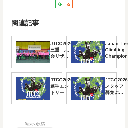
関連記事
JTCC2026
Japan Tre
三重 大
Climbing
会リザル
Champion
ト
“JTCC202
13th ”開
定！
JTCC2026
JTCC2026
選手エン
スタッフ
トリー
募集につ
いて